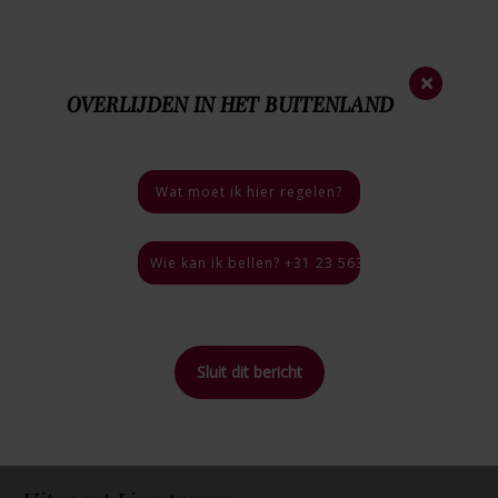
Nieuwsbrief
×
OVERLIJDEN IN HET BUITENLAND
023 - 563 35 44
Nood
nummer
06 - 46 40 18 03
Bij een overlijden
Wat moet ik hier regelen?
4.9 / 5
46 reviews
Wie kan ik bellen? +31 23 563 35 44, 24 uur per
Sluit dit bericht
Home
>
Inspiratie
>
Uitvaart Livestream
Terug naar
overzicht