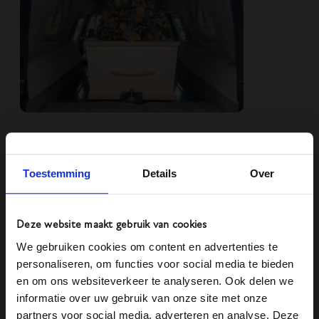
Heel bijzonder, dat met deze methode genodigden uit
alle hoeken van de wereld in kunnen loggen om de
Toestemming
Details
Over
uitvaart te volgen. En niet alleen dat, ook kunnen deze
mensen een reactie achterlaten. Voor de
Deze website maakt gebruik van cookies
nabestaanden, die nadien de uitzending ontvangen, is
We gebruiken cookies om content en advertenties te
het heel mooi en troostend om deze berichten later
personaliseren, om functies voor social media te bieden
terug te kunnen zien.
en om ons websiteverkeer te analyseren. Ook delen we
informatie over uw gebruik van onze site met onze
Meer inspiratie
:
partners voor social media, adverteren en analyse. Deze