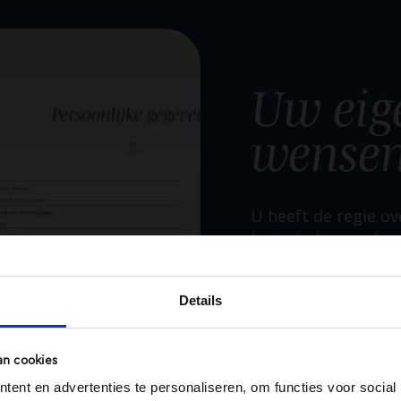
Uw eig
wensen
U heeft de regie ov
logisch dat u ook ze
het wensenboekje 
u dat laatste afsch
Details
herinneringen en an
interessante infor
delen.
an cookies
ent en advertenties te personaliseren, om functies voor social