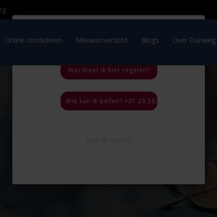
×
OVERLIJDEN IN HET
BUITENLAND
ratie
Online condoleren
Nieuwsoverzicht
Blogs
Wat moet ik hier regelen?
Wie kan ik bellen? +31 23 563 35 44, 24 uur per
Sluit dit bericht