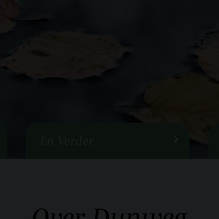
En Verder
Over
Dunweg