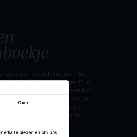
en
boekje
er uw eigen leven. Is het dan niet
lf uw eigen uitvaart regisseert? In
Nu voor Later kunt u aangeven hoe
eid graag wilt. Ook is er ruimte om
Over
dere belangrijke, leuke, mooie,
matie met uw nabestaanden te
 media te bieden en om ons