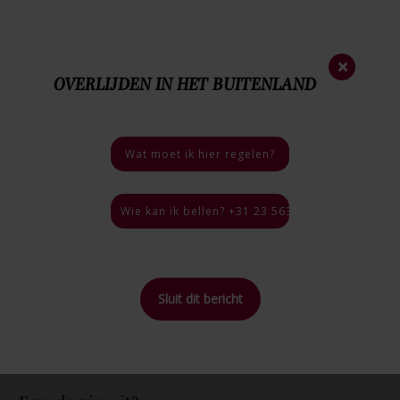
Nieuwsbrief
×
OVERLIJDEN IN HET BUITENLAND
023 - 563 35 44
Nood
nummer
06 - 46 40 18 03
Bij een overlijden
Wat moet ik hier regelen?
4.9 / 5
46 reviews
Wie kan ik bellen? +31 23 563 35 44, 24 uur per
Sluit dit bericht
Home
>
Blog
>
Een dagje uit?
Terug naar
overzicht