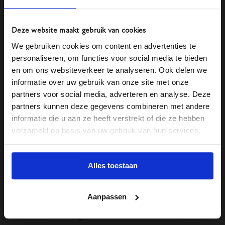
“Jongens, we gaan een dagje uit!”
Deze website maakt gebruik van cookies
Welnee, het werd weer een dagje uit-vaart!
We gebruiken cookies om content en advertenties te
personaliseren, om functies voor social media te bieden
110 jaar Dunweg.
en om ons websiteverkeer te analyseren. Ook delen we
informatie over uw gebruik van onze site met onze
Alexander van der Pijl
partners voor social media, adverteren en analyse. Deze
partners kunnen deze gegevens combineren met andere
informatie die u aan ze heeft verstrekt of die ze hebben
verzameld op basis van uw gebruik van hun services.
Alles toestaan
Aanpassen
Voorbeeldig