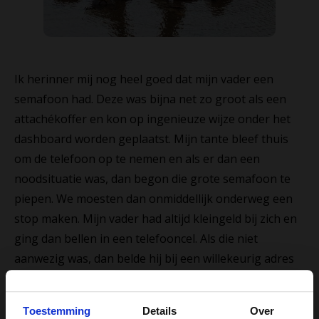
Ik herinner mij nog heel goed dat mijn vader een
semafoon had. Deze was bijna net zo groot als een
attachékoffer en kon op ingenieuze wijze onder het
dashboard worden geplaatst. Mijn tante bleef thuis
om de telefoon op te nemen en als er dan een
noodsituatie was, dan begon die grote semafoon te
piepen. We moesten dan onmiddellijk onderweg een
stop maken. Mijn vader had altijd kleingeld bij zich en
ging dan bellen in een telefooncel. Als die niet
aanwezig was, dan belde hij bij een willekeurig adres
aan, met de vraag of hij even met thuis mocht bellen.
Wij hadden echt een hekel aan dat apparaat en
Toestemming
Details
Over
dachten dat het alleen maar kon piepen.