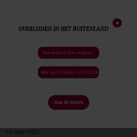
Nieuwsbrief
×
OVERLIJDEN IN HET BUITENLAND
023 - 563 35 44
Nood
nummer
06 - 46 40 18 03
Bij een overlijden
Wat moet ik hier regelen?
4.9 / 5
46 reviews
Wie kan ik bellen? +31 23 563 35 44, 24 uur per
Sluit dit bericht
Home
>
Nieuwsberichten
>
Eeuwige rust in Hoofddorp?
14 maart 2022