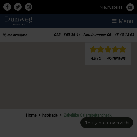
Nieuwsbrief
023 - 563 35 44
Nood
nummer
06 - 46 40 18 03
Bij een overlijden
4.9 / 5
46 reviews
Home
>
Inspiratie
>
Zakelijke Calamiteitencheck
Terug naar
overzicht