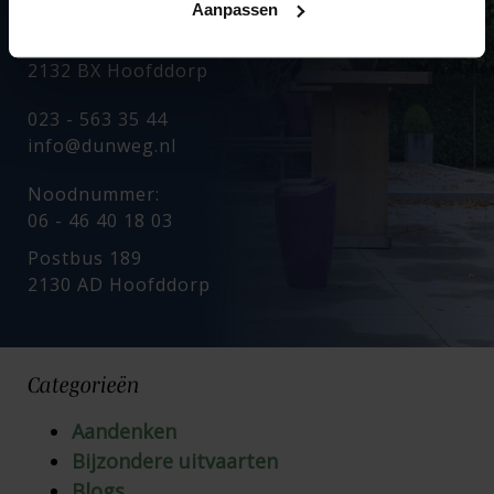
Aanpassen
Achterweg 40
2132 BX Hoofddorp
023 - 563 35 44
info@dunweg.nl
Noodnummer:
06 - 46 40 18 03
Postbus 189
2130 AD Hoofddorp
Categorieën
Aandenken
Bijzondere uitvaarten
Blogs