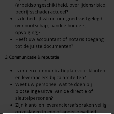
(arbeidsongeschiktheid, overlijdensrisico,
bedrijfsschade) actueel?
Is de bedrijfsstructuur goed vastgelegd
(vennootschap, aandeelhouders,
opvolging)?
Heeft uw accountant of notaris toegang
tot de juiste documenten?
3. Communicatie & reputatie
Is er een communicatieplan voor klanten
en leveranciers bij calamiteiten?
Weet uw personeel wat te doen bij
plotselinge uitval van de directie of
sleutelpersonen?
Zijn klant- en leveranciersafspraken veilig
opgeslagen in een of ander beveiligd