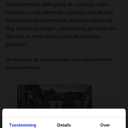
staatsievervoer, wilde graag de rouwauto rijden.
Hierdoor kon de aanwezige chauffeur van de auto
voorlopen in de Havenstraat. De buren hadden de
vlag halfstok gehangen, een erehaag gevormd voor
zijn deur en twee rozen tussen de deurknop
gestoken.
Dit was voor de nabestaanden een ontroerend en
mooi eerbetoon.
Toestemming
Details
Over