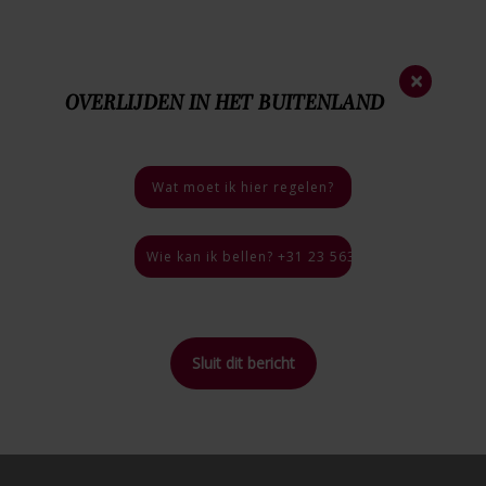
Nieuwsbrief
×
OVERLIJDEN IN HET BUITENLAND
023 - 563 35 44
Nood
nummer
06 - 46 40 18 03
Bij een overlijden
Wat moet ik hier regelen?
4.9 / 5
46 reviews
Wie kan ik bellen? +31 23 563 35 44, 24 uur per
Sluit dit bericht
Home
>
Inspiratie
>
WEETJE: voorlopen in de Havenstraat te Hillegom
Terug naar
overzicht