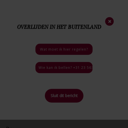
Nieuwsbrief
×
OVERLIJDEN IN HET BUITENLAND
023 - 563 35 44
Nood
nummer
06 - 46 40 18 03
Bij een overlijden
Wat moet ik hier regelen?
4.9 / 5
46 reviews
Wie kan ik bellen? +31 23 563 35 44, 24 uur per
Sluit dit bericht
Home
>
Blog
>
Rouw
Terug naar
overzicht