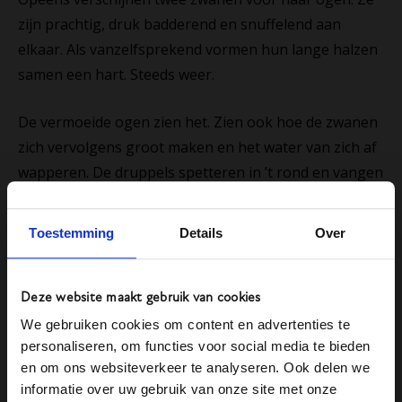
zijn prachtig, druk badderend en snuffelend aan
elkaar. Als vanzelfsprekend vormen hun lange halzen
samen een hart. Steeds weer.
De vermoeide ogen zien het. Zien ook hoe de zwanen
zich vervolgens groot maken en het water van zich af
wapperen. De druppels spetteren in ’t rond en vangen
de schittering van de zon. Het ziet er magisch uit.
Toestemming
Details
Over
Plotseling vraagt verdriet om voorrang.
En worden de zwanen troebel.
Deze website maakt gebruik van cookies
Marjori Hong
We gebruiken cookies om content en advertenties te
personaliseren, om functies voor social media te bieden
en om ons websiteverkeer te analyseren. Ook delen we
Natuur,
informatie over uw gebruik van onze site met onze