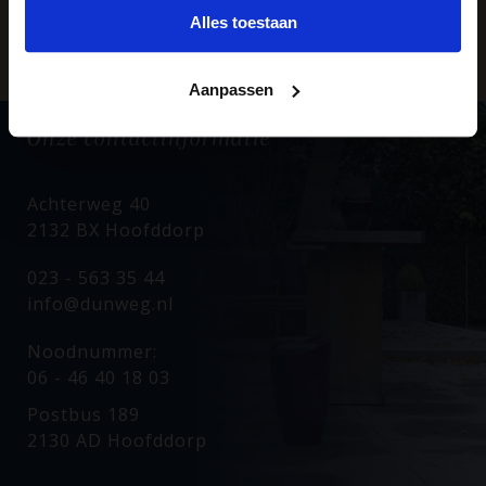
Alles toestaan
Aanpassen
Onze
contactinformatie
Achterweg 40
2132 BX Hoofddorp
023 - 563 35 44
info@dunweg.nl
Noodnummer:
06 - 46 40 18 03
Postbus 189
2130 AD Hoofddorp