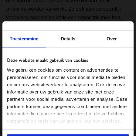
deel van de as van de overleden dierbare in de
piramide worden verwerkt. Zo ook een persoonlijk
voorwerp waar de geliefde een connectie mee had,
bijvoorbeeld een ring of hanger van een ketting die
veel werd gedragen.
Toestemming
Details
Over
Of er nu gekozen is voor een begrafenis of een
crematie, een persoonlijk afgestemde piramide ter
Deze website maakt gebruik van cookies
nagedachtenis is een prachtig aandenken.
We gebruiken cookies om content en advertenties te
personaliseren, om functies voor social media te bieden
Meer informatie
:
Orgonite piramide als blijvende
en om ons websiteverkeer te analyseren. Ook delen we
herinnering
informatie over uw gebruik van onze site met onze
partners voor social media, adverteren en analyse. Deze
partners kunnen deze gegevens combineren met andere
informatie die u aan ze heeft verstrekt of die ze hebben
Terug naar
overzicht
verzameld op basis van uw gebruik van hun services.