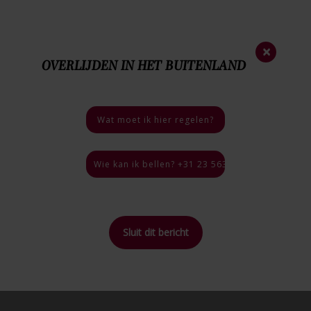
Nieuwsbrief
×
OVERLIJDEN IN HET BUITENLAND
023 - 563 35 44
Nood
nummer
06 - 46 40 18 03
Bij een overlijden
Wat moet ik hier regelen?
4.9 / 5
46 reviews
Wie kan ik bellen? +31 23 563 35 44, 24 uur per
Sluit dit bericht
Home
>
Inspiratie
>
Orgonite als herinnering
Terug naar
overzicht