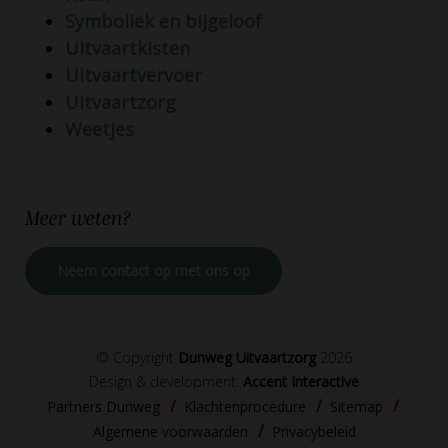
Symboliek en bijgeloof
Uitvaartkisten
Uitvaartvervoer
Uitvaartzorg
Weetjes
Meer
weten?
Neem contact op met ons op
© Copyright
Dunweg Uitvaartzorg
2026
Design & development:
Accent Interactive
Partners Dunweg
Klachtenprocedure
Sitemap
Algemene voorwaarden
Privacybeleid