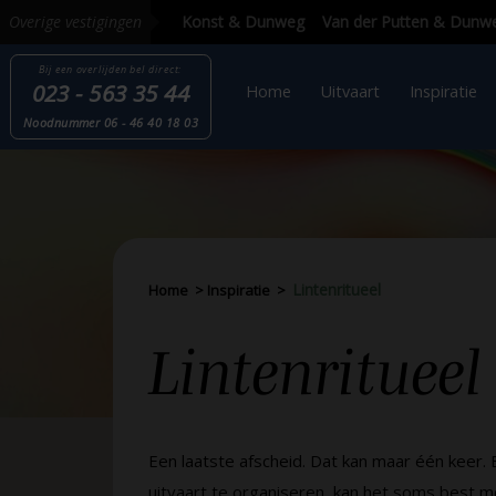
Overige vestigingen
Bij een overlijden
bel direct:
023 - 563 35 44
Home
Uitvaart
Inspi
Nood
nummer
06 - 46 40 18 03
Lintenritueel
Home
>
Inspiratie
>
Lintenritueel
Een laatste afscheid. Dat kan maar één keer.
uitvaart te organiseren, kan het soms best mo