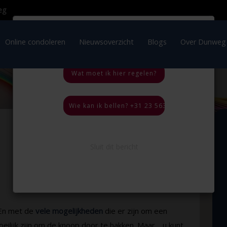
×
OVERLIJDEN IN HET
BUITENLAND
ratie
Online condoleren
Nieuwsoverzicht
Blogs
Wat moet ik hier regelen?
Wie kan ik bellen? +31 23 563 35 44, 24 uur per
Terug naar
overzicht
Sluit dit bericht
 En met de
vele mogelijkheden
die er zijn om een
eilijk zijn om de knoop door te hakken. Maar… u kunt