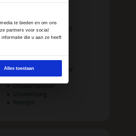
Interviews
Kinderen
Momenten…
 media te bieden en om ons
Multiculturele uitvaart
ze partners voor social
Muziek en uitvaart
nformatie die u aan ze heeft
Nieuws
Rituelen
Rouw
Alles toestaan
Symboliek en bijgeloof
Uitvaartkisten
Uitvaartvervoer
Uitvaartzorg
Weetjes