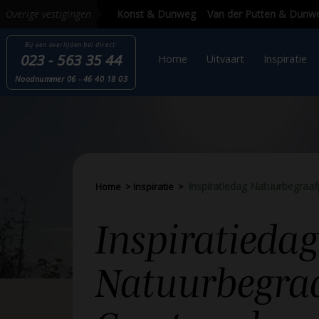
Overige vestigingen
Bij een overlijden
bel direct:
023 - 563 35 44
Home
Uitvaart
Inspi
Nood
nummer
06 - 46 40 18 03
Inspiratiedag Natuurbegraa
Home
>
Inspiratie
>
Inspiratiedag
Natuurbegraa