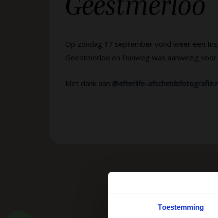
Geestmerloo
Op zondag 17 september vond weer een Inspi
Geestmerloo en Dunweg was aanwezig voor e
Met dank aan
@afterlife-afscheidsfotografie.n
Toestemming