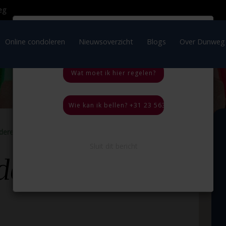
×
OVERLIJDEN IN HET
BUITENLAND
ratie
Online condoleren
Nieuwsoverzicht
Blogs
Wat moet ik hier regelen?
Wie kan ik bellen? +31 23 563 35 44, 24 uur per
nderen
Terug naar
overzicht
Sluit dit bericht
doosje voor