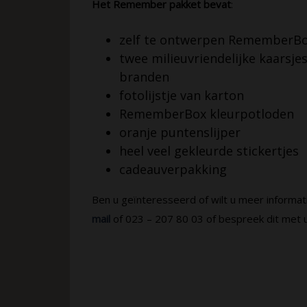
Het Remember pakket bevat
:
zelf te ontwerpen RememberB
twee milieuvriendelijke kaarsj
branden
fotolijstje van karton
RememberBox kleurpotloden
oranje puntenslijper
heel veel gekleurde stickertjes
cadeauverpakking
Ben u geïnteresseerd of wilt u meer inform
mail
of 023 – 207 80 03 of bespreek dit met 