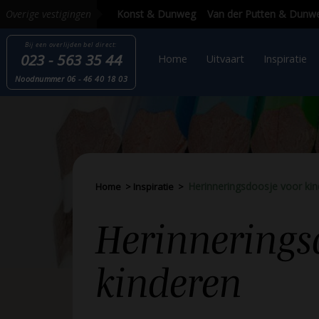
Overige vestigingen
Bij een overlijden
bel direct:
023 - 563 35 44
Home
Uitvaart
Inspi
Nood
nummer
06 - 46 40 18 03
Herinneringsdoosje voor ki
Home
>
Inspiratie
>
Herinnerings
kinderen