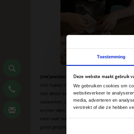
Toestemming
(Ver)werken met de RememberBox
Deze website maakt gebruik v
Het maken van een herinneringsdoosje en foto
We gebruiken cookies om cont
websiteverkeer te analyseren
niet alleen een fijne bezigheid, het kan ook e
media, adverteren en analys
verwerken. Dit maakt kinderen een beetje me
verstrekt of die ze hebben v
en met alles wat ze die afgelopen dagen he
mee naar huis worden genomen. Daar kunnen 
goed gesprek over doodgaan. Want de dood h