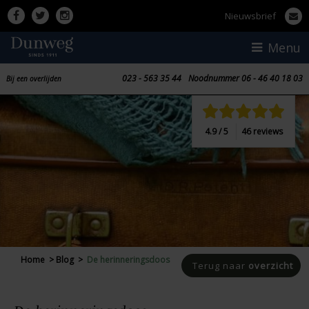
Nieuwsbrief
023 - 563 35 44
Nood
nummer
06 - 46 40 18 03
Bij een overlijden
4.9 / 5
46 reviews
Home
>
Blog
>
De herinneringsdoos
Terug naar
overzicht