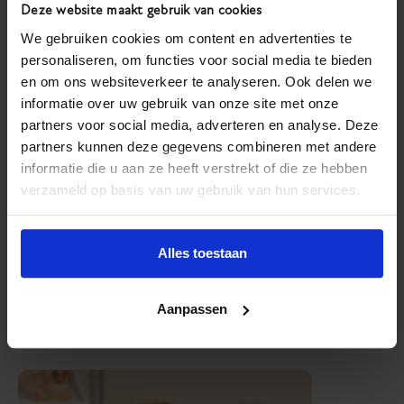
Deze website maakt gebruik van cookies
zij voor haar Lucas een prachtige reiskoffer had
We gebruiken cookies om content en advertenties te
gekocht en hier een
herinneringskoffer
van had
personaliseren, om functies voor social media te bieden
gemaakt. In deze koffer stond het tasje van ‘Dunweg’
en om ons websiteverkeer te analyseren. Ook delen we
dat zij van ons had gekregen en allerlei andere
informatie over uw gebruik van onze site met onze
persoonlijke spulletjes van Lucas die zo bij hem
partners voor social media, adverteren en analyse. Deze
hoorden. Dit keer was deze ‘herinneringsdoos’ niet
partners kunnen deze gegevens combineren met andere
gevuld door de overledene, maar door de
informatie die u aan ze heeft verstrekt of die ze hebben
verzameld op basis van uw gebruik van hun services.
nabestaande! Zo is Lucas toch nog bij Klazien.
Het maken van de koffer was voor Klazien een klein
Alles toestaan
stukje rouwverwerking geweest.
Prachtig vind ik dit!
Aanpassen
Astrid Warmerdam