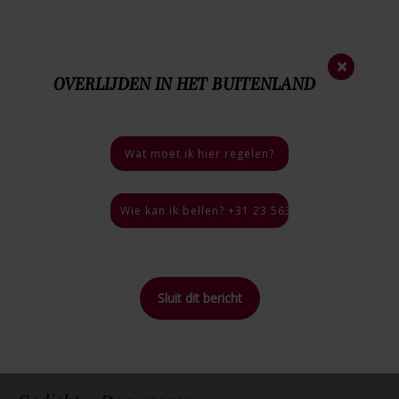
Nieuwsbrief
×
OVERLIJDEN IN HET BUITENLAND
023 - 563 35 44
Nood
nummer
06 - 46 40 18 03
Bij een overlijden
Wat moet ik hier regelen?
4.9 / 5
46 reviews
Wie kan ik bellen? +31 23 563 35 44, 24 uur per
Sluit dit bericht
Home
>
Blog
>
Gedicht – Dag mama
Terug naar
overzicht