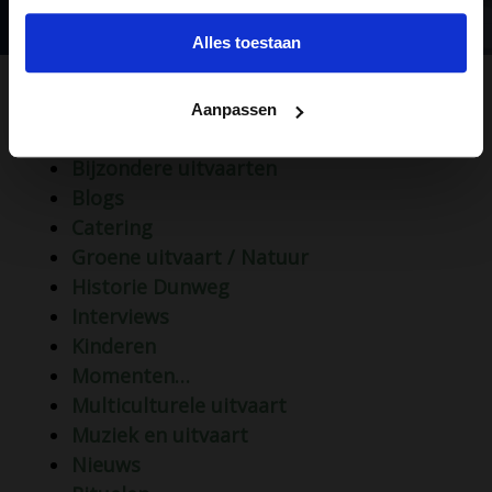
Alles toestaan
Categorieën
Aanpassen
Aandenken
Bijzondere uitvaarten
Blogs
Catering
Groene uitvaart / Natuur
Historie Dunweg
Interviews
Kinderen
Momenten…
Multiculturele uitvaart
Muziek en uitvaart
Nieuws