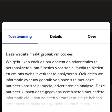
Toestemming
Details
Over
Onze
contactinformatie
Deze website maakt gebruik van cookies
Achterweg 40
2132 BX Hoofddorp
We gebruiken cookies om content en advertenties te
personaliseren, om functies voor social media te bieden
023 - 563 35 44
en om ons websiteverkeer te analyseren. Ook delen we
info@dunweg.nl
informatie over uw gebruik van onze site met onze
partners voor social media, adverteren en analyse. Deze
Noodnummer:
partners kunnen deze gegevens combineren met andere
06 - 46 40 18 03
informatie die u aan ze heeft verstrekt of die ze hebben
Postbus 189
verzameld op basis van uw gebruik van hun services.
2130 AD Hoofddorp