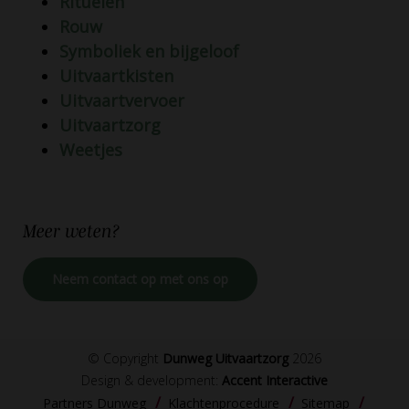
Rituelen
Rouw
Symboliek en bijgeloof
Uitvaartkisten
Uitvaartvervoer
Uitvaartzorg
Weetjes
Meer
weten?
Neem contact op met ons op
© Copyright
Dunweg Uitvaartzorg
2026
Design & development:
Accent Interactive
Partners Dunweg
Klachtenprocedure
Sitemap