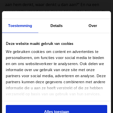
aan hem denkt, waar denkt u dan aan?” En na een
lange stilte stond ze op, liep in één rechte lijn naar de
CD-speler en zette deze aan. Soms zegt muziek alles.
En komen de gedachten en woorden die erbij horen
Toestemming
Details
Over
vanzelf. Over de keer dat ze samen voor het eerst de
show hadden gestolen op de dansvloer, of het cd-tje
Deze website maakt gebruik van cookies
dat ze vlak voor zijn overlijden nog samen hebben
We gebruiken cookies om content en advertenties te
beluisterd. De muziek die ook speelde tijdens de rit
personaliseren, om functies voor social media te bieden
naar het crematorium. Muziekstukken worden
en om ons websiteverkeer te analyseren. Ook delen we
namelijk niet zomaar gekozen. Daar zitten verhalen
informatie over uw gebruik van onze site met onze
aan vast. Deze verhalen mogen verteld worden en die
partners voor social media, adverteren en analyse. Deze
ruimte heeft ze aan ons gegeven.”
partners kunnen deze gegevens combineren met andere
informatie die u aan ze heeft verstrekt of die ze hebben
verzameld op basis van uw gebruik van hun services.
Alles toestaan