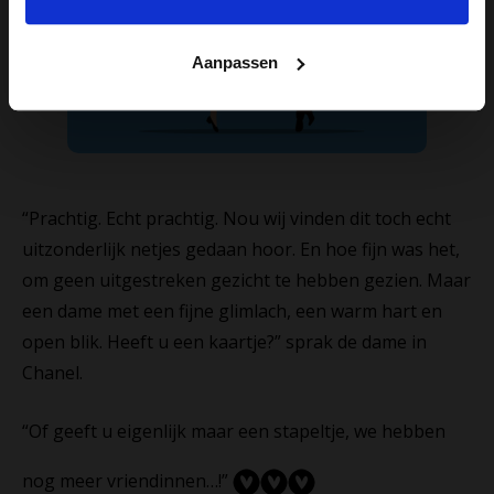
Aanpassen
“Prachtig. Echt prachtig. Nou wij vinden dit toch echt
uitzonderlijk netjes gedaan hoor. En hoe fijn was het,
om geen uitgestreken gezicht te hebben gezien. Maar
een dame met een fijne glimlach, een warm hart en
open blik. Heeft u een kaartje?” sprak de dame in
Chanel.
“Of geeft u eigenlijk maar een stapeltje, we hebben
nog meer vriendinnen…!”