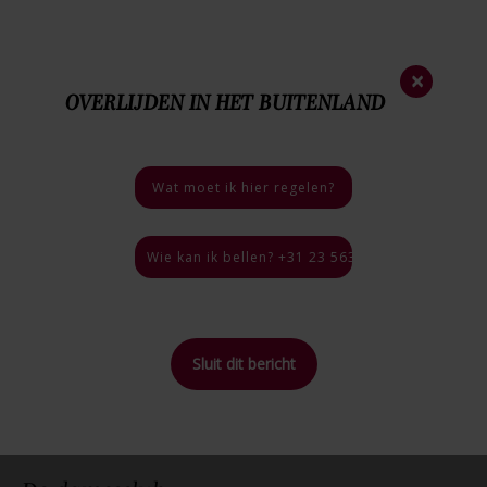
Nieuwsbrief
×
OVERLIJDEN IN HET BUITENLAND
023 - 563 35 44
Nood
nummer
06 - 46 40 18 03
Bij een overlijden
Wat moet ik hier regelen?
4.9 / 5
46 reviews
Wie kan ik bellen? +31 23 563 35 44, 24 uur per
Sluit dit bericht
Home
>
Blog
>
De damesclub
Terug naar
overzicht