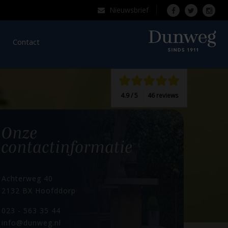
Nieuwsbrief
Over Dunweg
Contact
4.9 / 5
46 reviews
 dag.
Onze
contactinformatie
Achterweg 40
2132 BX Hoofddorp
023 - 563 35 44
info@dunweg.nl