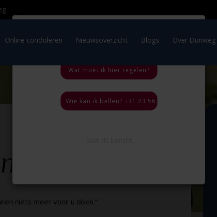
×
OVERLIJDEN IN HET
BUITENLAND
ratie
Online condoleren
Nieuwsoverzicht
Blogs
Wat moet ik hier regelen?
Wie kan ik bellen? +31 23 563 35 44, 24 uur per
Terug naar
overzicht
Sluit dit bericht
een keuze
lijkt…
nnen niets meer voor u doen.”