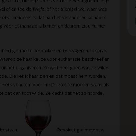
en gevoerd, die mij steeds verder bevestigden in mijn
el af en toe de twijfel of het allemaal wel waar was
niets. Inmiddels is dat aan het veranderen, al heb ik
 voor euthanasie is binnen en daarom zit u nu hier
nheid gaf me te herpakken en te reageren. Ik sprak
e waarop ze haar keuze voor euthanasie beschreef en
 aan het organiseren. Ze wist heel goed wat ze wilde.
 rode. Die liet ik haar zien en dat moest hem worden,
 niets vond om voor in zo’n zaal te moeten staan als
 dat dan toch wilde. Ze dacht dat het zo hoorde,
 bestaan.
Resoluut gaf mevrouw