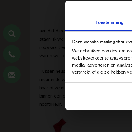
Toestemming
aan dat dan de goedkoopste kist goed genoeg 
staan. Ik word toch gecremeerd en dan is d
Deze website maakt gebruik v
rouwkaart en een goed afscheid, met een goe
We gebruiken cookies om cont
waren wel belangrijk.
websiteverkeer te analyseren
media, adverteren en analys
Tussen neus en lippen door had ze me vertel
verstrekt of die ze hebben v
muur in de woonkamer door haar waren gemaa
haar of ze niet iets met haar eigen foto’s op
binnen een dag was het concept van de rouwk
hoofdkleur.