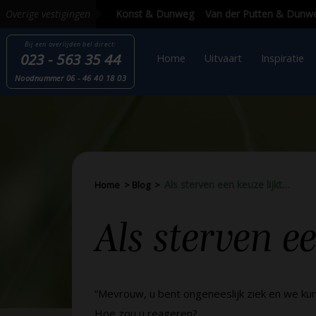
Overige vestigingen
Bij een overlijden
bel direct:
023 - 563 35 44
Home
Uitvaart
Inspi
Nood
nummer
06 - 46 40 18 03
Als sterven een keuze lijkt…
Home
>
Blog
>
Als sterven 
“Mevrouw, u bent ongeneeslijk ziek en we ku
Hoe zou u reageren?