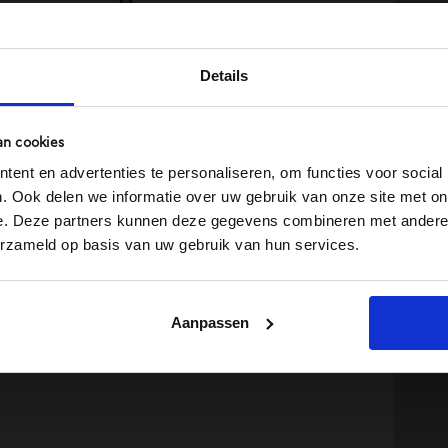
Details
was en zij niet als overledene in de zaal wilde
e goedkoopste kist goed genoeg. Een mooie
an cookies
d glas en lekkere happen, zoals zij het noemde,
ent en advertenties te personaliseren, om functies voor social
. Ook delen we informatie over uw gebruik van onze site met on
e. Deze partners kunnen deze gegevens combineren met andere i
d dat ze hobbyfotograaf was en de foto’s aan de
erzameld op basis van uw gebruik van hun services.
kt. Hobbyfotografie van hoog niveau. Dus vroeg ik
 de rouwkaart wilde. Dat bleek een goed idee en
Aanpassen
aart met tekst en al klaar, op wens met rood als