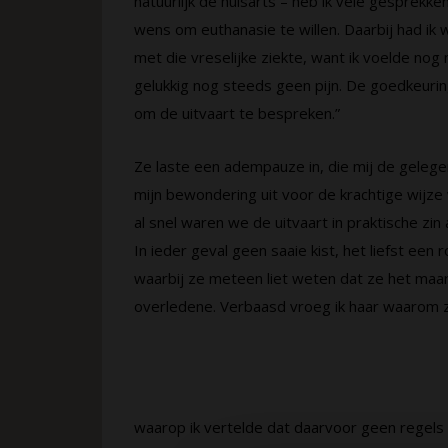
natuurlijk de huisarts – heb ik vele gesprekk
wens om euthanasie te willen. Daarbij had ik w
met die vreselijke ziekte, want ik voelde nog 
gelukkig nog steeds geen pijn. De goedkeuring
om de uitvaart te bespreken.”
Ze laste een adempauze in, die mij de gelege
mijn bewondering uit voor de krachtige wijz
al snel waren we de uitvaart in praktische zin
In ieder geval geen saaie kist, het liefst een
waarbij ze meteen liet weten dat ze het maar
overledene. Verbaasd vroeg ik haar waarom ze
waarop ik vertelde dat daarvoor geen regels