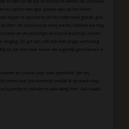
et al ruim na vijf uur en stond ze ineens op. Resoluut
t we nu samen een glas goede wijn op het leven
s om tegen te sputteren of het inderdaad goede glas
e dochter en schoonzoon erbij waren, hebben we nog
 situatie en de prachtige en vooral krachtige manier
e omging. Ze gaf aan zelf ook met enige verbazing
blij te zijn met haar keuze die eigenlijk geen keuze is.
trouwen en vooral voor haar openheid, die mij
cht mens ben. Bevoorrecht omdat ik dit werk mag
n bijzondere verhalen in aanraking kom. Dat maakt