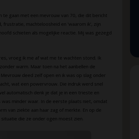
n te gaan met een mevrouw van 70, die dit bericht
 frustratie, machteloosheid en ‘waarom ik’, zijn
oofd schieten als mogelijke reactie. Mij was gezegd
res, vroeg ik me af wat me te wachten stond. Ik
jzonder warm. Maar toen na het aanbellen de
. Mevrouw deed zelf open en ik was op slag onder
kracht, wat een powervrouw. Die indruk werd snel
el automatisch denk je dat je in een trieste en
 was minder waar. In de eerste plaats niet, omdat
orm van ziekte aan haar zag of merkte. En op de
 situatie die ze onder ogen moest zien.