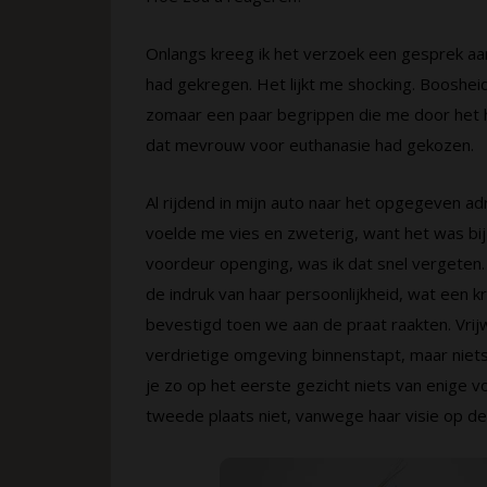
Onlangs kreeg ik het verzoek een gesprek aa
had gekregen. Het lijkt me shocking. Boosheid,
zomaar een paar begrippen die me door het h
dat mevrouw voor euthanasie had gekozen.
Al rijdend in mijn auto naar het opgegeven ad
voelde me vies en zweterig, want het was bi
voordeur openging, was ik dat snel vergeten
de indruk van haar persoonlijkheid, wat een 
bevestigd toen we aan de praat raakten. Vrijw
verdrietige omgeving binnenstapt, maar niets
je zo op het eerste gezicht niets van enige v
tweede plaats niet, vanwege haar visie op de