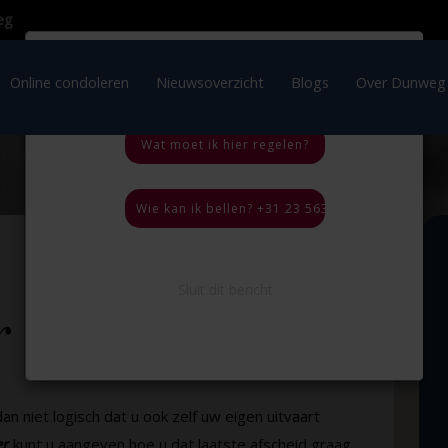
×
OVERLIJDEN IN HET
BUITENLAND
ratie
Online condoleren
Nieuwsoverzicht
Blogs
Wat moet ik hier regelen?
Wie kan ik bellen? +31 23 563 35 44, 24 uur per
Sluit dit bericht
r
an niet logisch dat u ook zelf uw eigen uitvaart
er
kunt u aangeven hoe u dat laatste afscheid graag