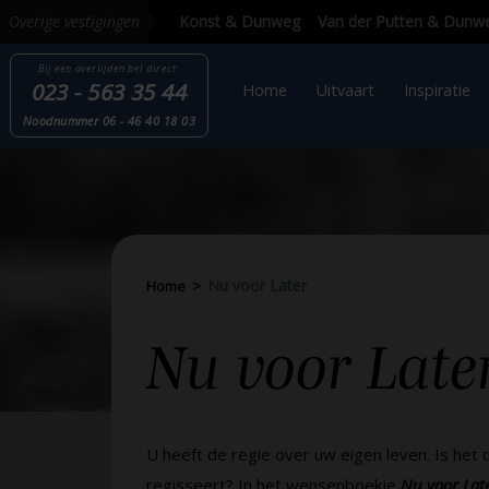
Overige vestigingen
Bij een overlijden
bel direct:
023 - 563 35 44
Home
Uitvaart
Inspi
Nood
nummer
06 - 46 40 18 03
Nu voor Later
Home
>
Nu voor
Late
U heeft de regie over uw eigen leven. Is het d
regisseert? In het wensenboekje
Nu voor Lat